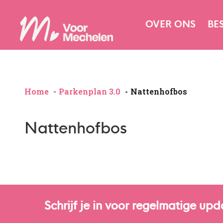
OVER ONS
BE
Home
Parkenplan 3.0
Nattenhofbos
Nattenhofbos
Schrijf je in voor regelmatige upd