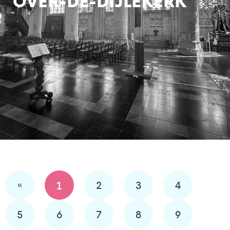
OVER-DE-DIJLEKERK
«
1
2
3
4
5
6
7
8
9