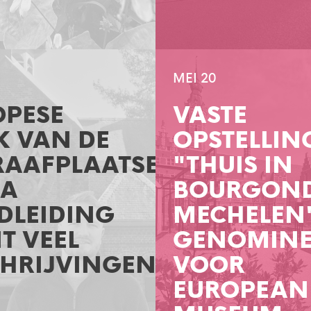
MEI 20
OPESE
VASTE
K VAN DE
OPSTELLIN
RAAFPLAATSEN:
"THUIS IN
RA
BOURGOND
DLEIDING
MECHELEN
T VEEL
GENOMINE
CHRIJVINGEN
VOOR
EUROPEAN