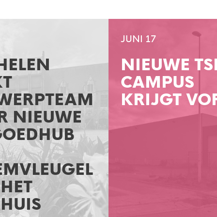
JUNI 17
HELEN
NIEUWE TS
KT
CAMPUS
WERPTEAM
KRIJGT V
R NIEUWE
GOEDHUB
EMVLEUGEL
 HET
HUIS