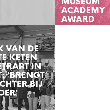
MUSEUM
ACADEMY
AWARD
K VAN DE
E KETEN
TRAPT IN
T: 'BRENGT
ICHTER BIJ
OER'