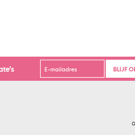
ate’s
G