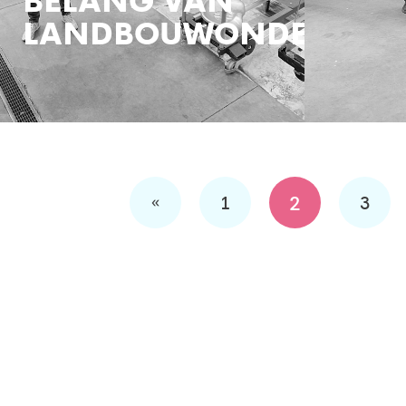
LANDBOUWONDERWIJ
«
2
1
3