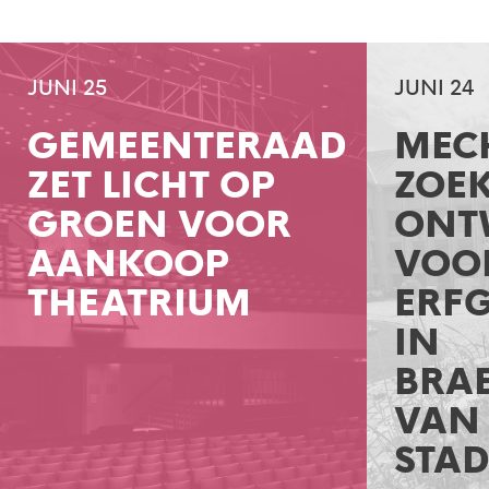
JUNI 25
JUNI 24
GEMEENTERAAD
MEC
ZET LICHT OP
ZOE
GROEN VOOR
ONT
AANKOOP
VOO
THEATRIUM
ERF
IN
BRA
VAN
STAD