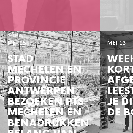
MEI 15
MEI 13
STAD
WEE
MECHELEN EN
KORT
PROVINCIE
AFGE
ANTWERPEN
LEES
BEZOEKEN PTS
JE D
MECHELEN EN
DE B
BENADRUKKEN
BELANG VAN