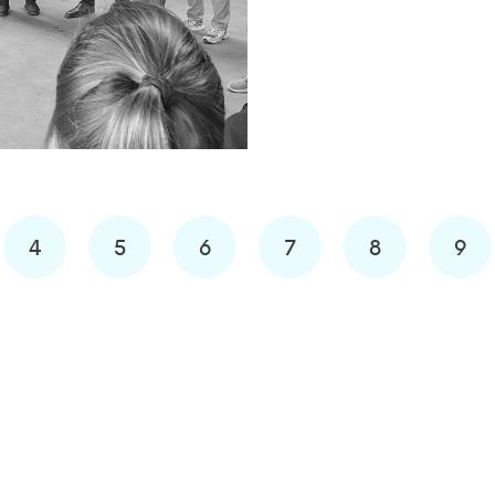
S
4
5
6
7
8
9