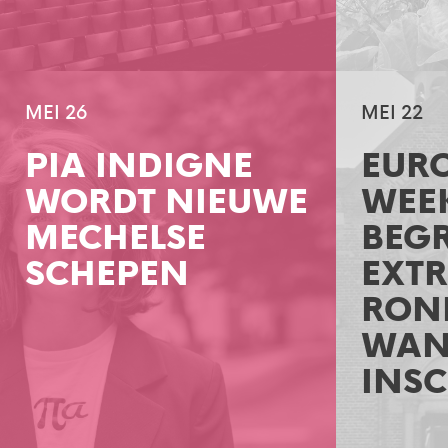
MEI 26
MEI 22
PIA INDIGNE
EUR
WORDT NIEUWE
WEE
MECHELSE
BEG
SCHEPEN
EXT
RON
WAN
INS