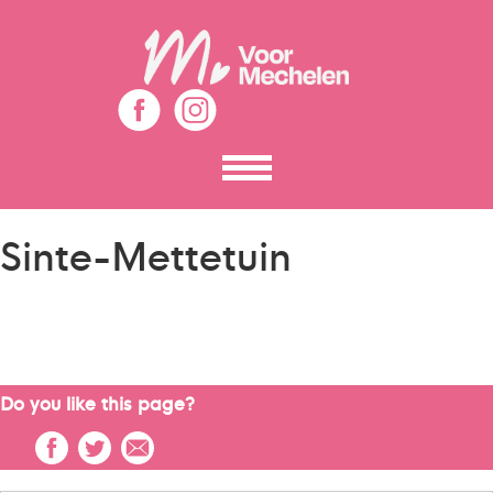
Toon
het
menu
Sinte-Mettetuin
Do you like this page?