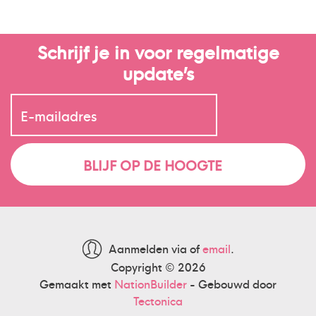
Schrijf je in voor regelmatige
update’s
Aanmelden via
of
email
.
Copyright © 2026
Gemaakt met
NationBuilder
- Gebouwd door
Tectonica