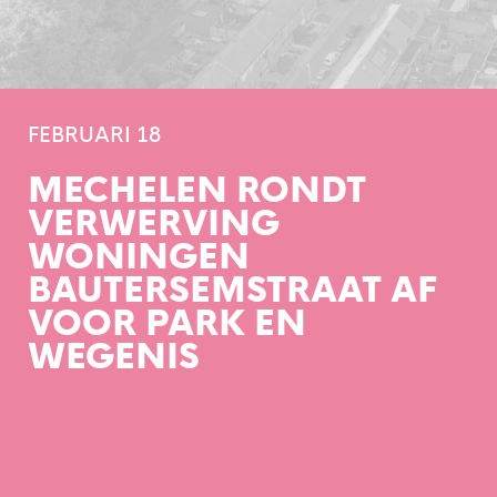
FEBRUARI 18
MECHELEN RONDT
VERWERVING
WONINGEN
BAUTERSEMSTRAAT AF
VOOR PARK EN
WEGENIS