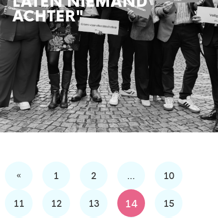
LATEN NIEMAND
ACHTER"
«
1
2
…
10
14
11
12
13
15