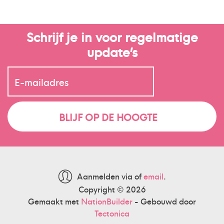
Schrijf je in voor regelmatige
update’s
Aanmelden via
of
email
.
Copyright © 2026
Gemaakt met
NationBuilder
- Gebouwd door
Tectonica