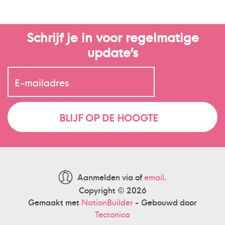
Schrijf je in voor regelmatige
update’s
Aanmelden via
of
email
.
Copyright © 2026
Gemaakt met
NationBuilder
- Gebouwd door
Tectonica