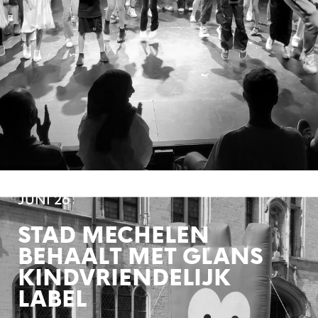
JUNI 26
STAD MECHELEN
BEHAALT MET GLANS
KINDVRIENDELIJK
LABEL