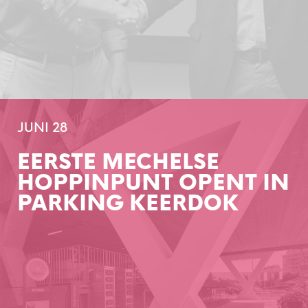
JUNI 28
EERSTE MECHELSE
HOPPINPUNT OPENT IN
PARKING KEERDOK