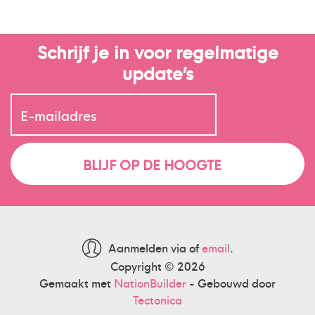
Schrijf je in voor regelmatige
update’s
Aanmelden via
of
email
.
Copyright © 2026
Gemaakt met
NationBuilder
- Gebouwd door
Tectonica