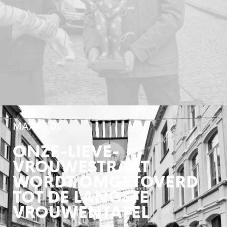
MAART 01
ONZE-LIEVE-
VROUWESTRAAT
WORDT OMGETOVERD
TOT DE LANGSTE
VROUWENTAFEL