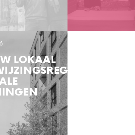
6
UW LOKAAL
WIJZINGSREGLEMENT
ALE
INGEN