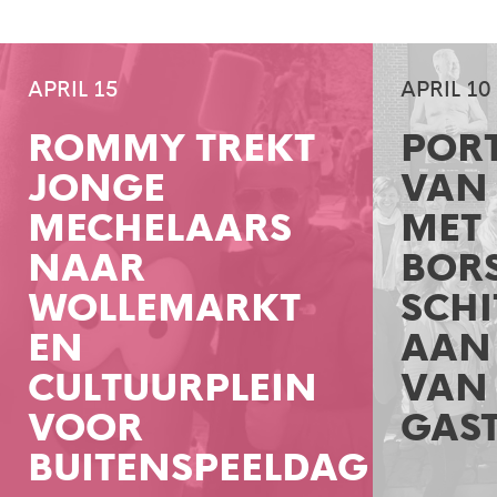
APRIL 15
APRIL 10
ROMMY TREKT
POR
JONGE
VAN
MECHELAARS
MET
NAAR
BOR
WOLLEMARKT
SCHI
EN
AAN 
CULTUURPLEIN
VAN
VOOR
GAS
BUITENSPEELDAG