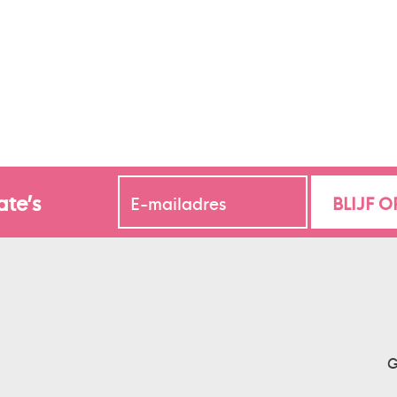
ate’s
G