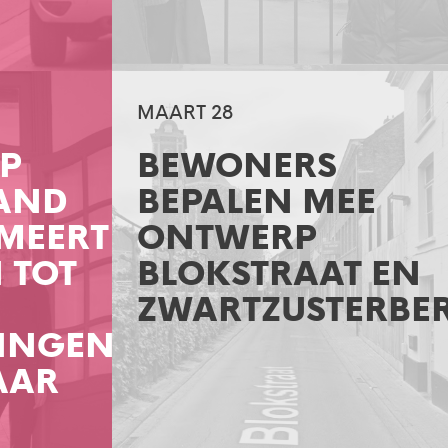
MAART 28
P
BEWONERS
LAND
BEPALEN MEE
MEERT
ONTWERP
 TOT
BLOKSTRAAT EN
ZWARTZUSTERBE
INGEN
AAR