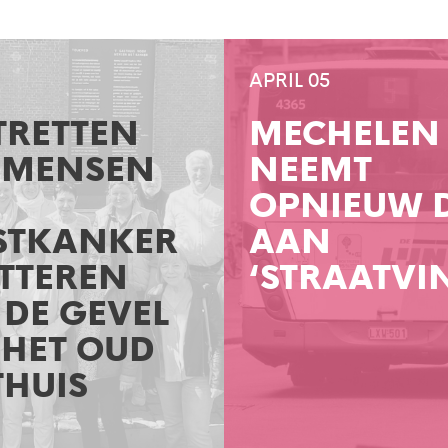
APRIL 05
TRETTEN
MECHELEN
 MENSEN
NEEMT
OPNIEUW 
STKANKER
AAN
TTEREN
‘STRAATVI
DE GEVEL
 HET OUD
THUIS