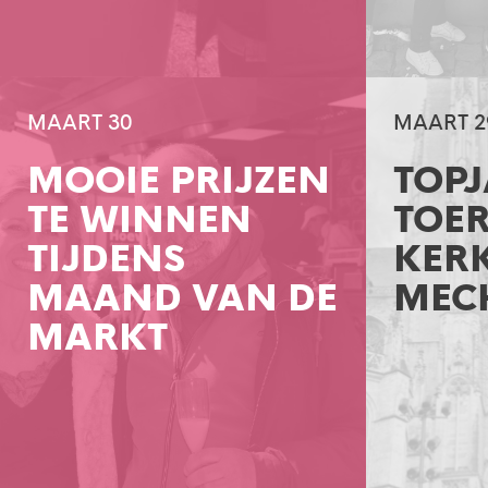
MAART 30
MAART 2
MOOIE PRIJZEN
TOP
TE WINNEN
TOER
TIJDENS
KER
MAAND VAN DE
MEC
MARKT