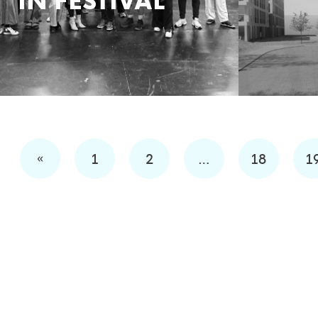
«
1
2
…
18
1