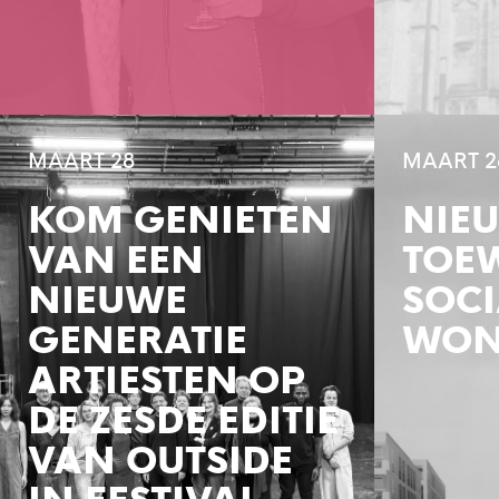
MAART 28
MAART 2
KOM GENIETEN
NIE
VAN EEN
TOE
NIEUWE
SOCI
GENERATIE
WON
ARTIESTEN OP
DE ZESDE EDITIE
VAN OUTSIDE
IN FESTIVAL