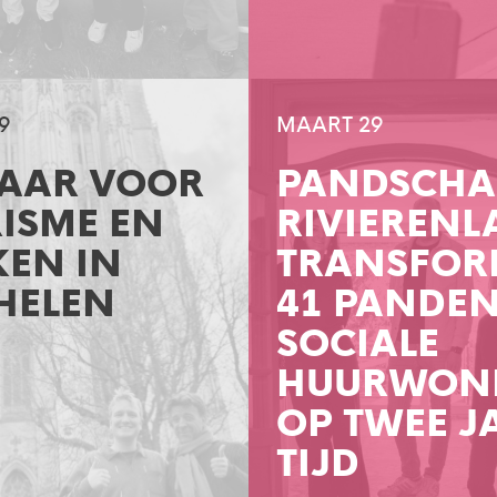
9
MAART 29
JAAR VOOR
PANDSCHA
ISME EN
RIVIEREN
KEN IN
TRANSFOR
HELEN
41 PANDEN
SOCIALE
HUURWON
OP TWEE J
TIJD